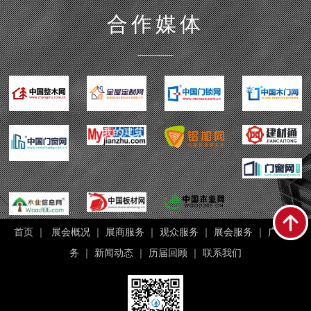
合作媒体
首页
｜
展会概况
｜
展商服务
｜
观众服务
｜
展会服务
｜
广告服
务
｜
新闻动态
｜
历届回顾
｜
联系我们